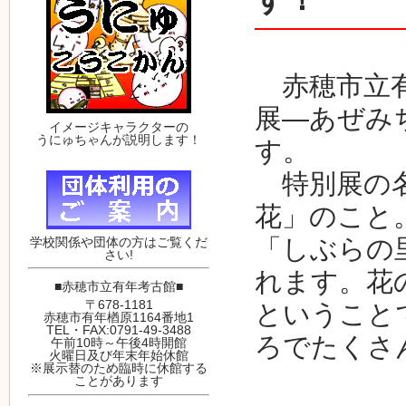
赤穂市立有
展―あぜみ
イメージキャラクターの
うにゅちゃんが説明します！
す。
特別展の名
花」のこと
「しぶらの
学校関係や団体の方はご覧くだ
さい!
れます。花
■赤穂市立有年考古館■
〒678-1181
ということ
赤穂市有年楢原1164番地1
TEL・FAX:0791-49-3488
ろでたくさ
午前10時～午後4時開館
火曜日及び年末年始休館
※展示替のため臨時に休館する
ことがあります