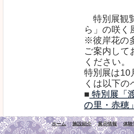
特別展観覧
ら」の咲く
※彼岸花の
ご案内して
ください。
特別展は1
くは以下の
■
特別展「渡
の里・赤穂
ホーム
施設紹介
展示情報
体験