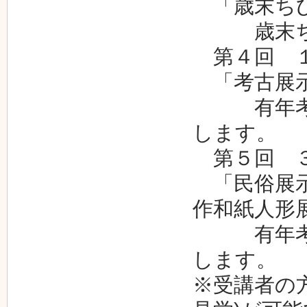
「歳末ちび
歳末ちび
第４回 １
「考古展示
有年考古
します。
第５回 ３
「民俗展示
作和紙人形
有年考古
します。
※受講者の