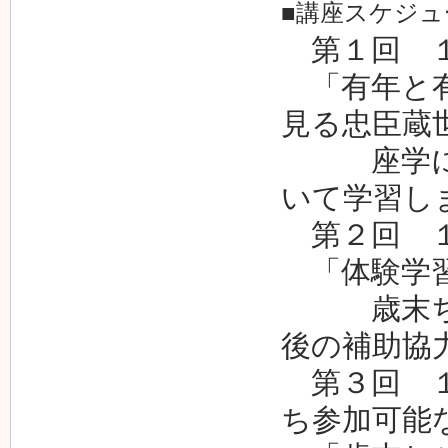
■講座スケジュ
第１回 １
「有年と有
見る忠臣蔵
座学によ
いて学習し
第２回 １
「体験学
歳末ちび
後の補助協
第３回 １２
ち参加可能