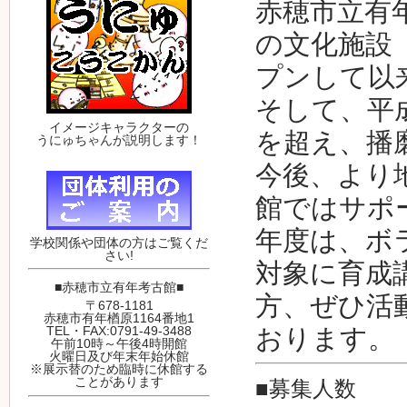
赤穂市立有
の文化施設
プンして以
そして、平
イメージキャラクターの
を超え、播
うにゅちゃんが説明します！
今後、より
館ではサポ
年度は、ボ
学校関係や団体の方はご覧くだ
さい!
対象に育成
■赤穂市立有年考古館■
方、ぜひ活
〒678-1181
赤穂市有年楢原1164番地1
おります。
TEL・FAX:0791-49-3488
午前10時～午後4時開館
火曜日及び年末年始休館
※展示替のため臨時に休館する
ことがあります
■募集人数