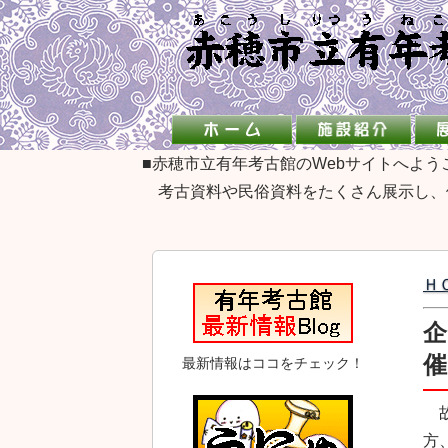
■赤穂市立有年考古館のWebサイトへよ
考古資料や民俗資料をたくさん展示し、
Ｈ
企
催
最新情報はココをチェック！
故
方