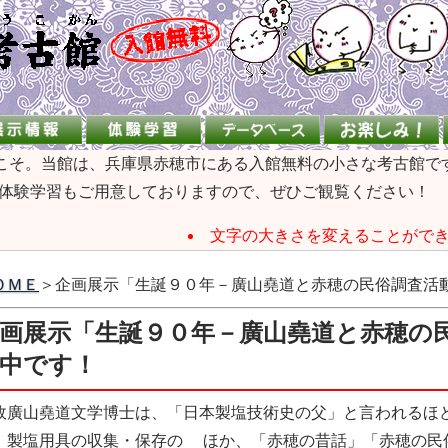
うこそ。当館は、兵庫県赤穂市にある入館無料の小さな考古館で
体験学習もご用意しておりますので、ぜひご観覧ください！
文字の大きさを変えることがで
ＯＭＥ
＞企画展示「生誕９０年－廣山堯道と赤穂の民俗調査活
画展示「生誕９０年－廣山堯道と赤穂の
中です！
廣山堯道文学博士は、「日本製塩技術史の父」と言われるほ
、製塩用具の収集・保存の ほか、「赤穂の昔話」「赤穂の民