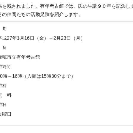
果を残されました。有年考古館では、氏の生誕９０年を記念して
その仲間たちの活動足跡を紹介します。
 期
成27年1月16日（金）～2月23日（月）
 所
穂市立有年考古館
館時間
0時～16時（入館は15時30分まで）
館料
 料
館日
曜日