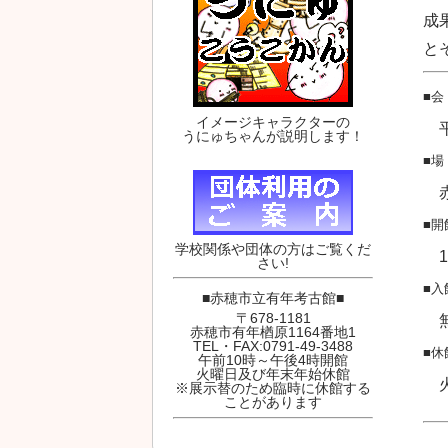
成
と
■会
イメージキャラクターの
平
うにゅちゃんが説明します！
■場
赤
■開
学校関係や団体の方はご覧くだ
1
さい!
■入
■赤穂市立有年考古館■
〒678-1181
無
赤穂市有年楢原1164番地1
TEL・FAX:0791-49-3488
■休
午前10時～午後4時開館
火曜日及び年末年始休館
火
※展示替のため臨時に休館する
ことがあります