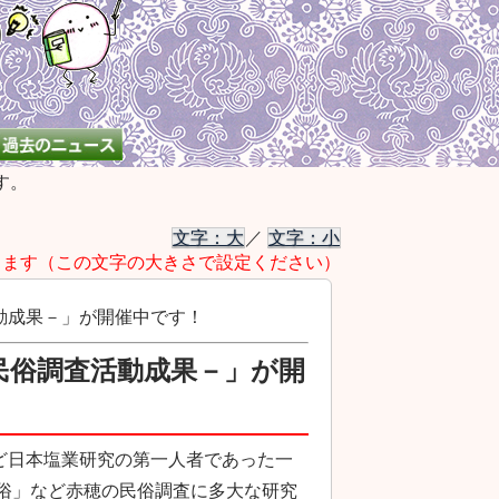
す。
文字：大
／
文字：小
きます（この文字の大きさで設定ください）
動成果－」が開催中です！
民俗調査活動成果－」が開
ど日本塩業研究の第一人者であった一
俗」など赤穂の民俗調査に多大な研究