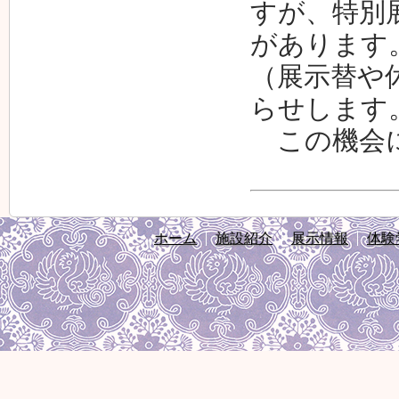
すが、特別
があります
（展示替や
らせします
この機会に
ホーム
施設紹介
展示情報
体験