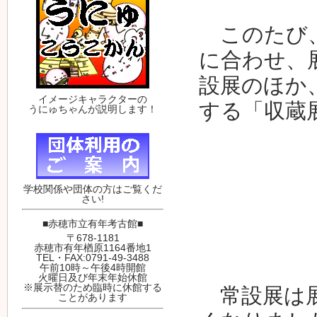
このたび、
に合わせ、
設展のほか
イメージキャラクターの
する「収蔵
うにゅちゃんが説明します！
学校関係や団体の方はご覧くだ
さい!
■赤穂市立有年考古館■
〒678-1181
赤穂市有年楢原1164番地1
TEL・FAX:0791-49-3488
午前10時～午後4時開館
火曜日及び年末年始休館
※展示替のため臨時に休館する
常設展は展
ことがあります