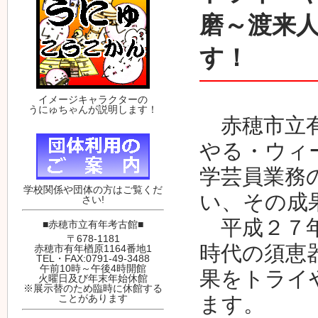
磨～渡来
す！
イメージキャラクターの
うにゅちゃんが説明します！
赤穂市立有
やる・ウィ
学芸員業務
学校関係や団体の方はご覧くだ
い、その成
さい!
平成２７年
■赤穂市立有年考古館■
〒678-1181
時代の須恵
赤穂市有年楢原1164番地1
TEL・FAX:0791-49-3488
午前10時～午後4時開館
果をトライ
火曜日及び年末年始休館
※展示替のため臨時に休館する
ます。
ことがあります