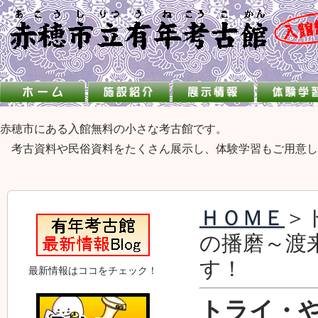
赤穂市にある入館無料の小さな考古館です。
考古資料や民俗資料をたくさん展示し、体験学習もご用意し
ＨＯＭＥ
＞
の播磨～渡
す！
最新情報はココをチェック！
トライ・