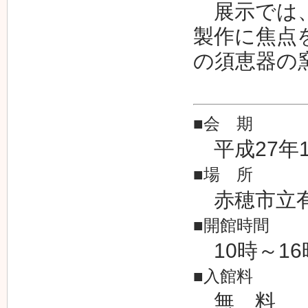
展示では、
製作に焦点
の須恵器の
■会 期
平成27年1
■場 所
赤穂市立有
■開館時間
10時～16
■入館料
無 料