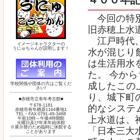
今回の特別
旧赤穂上水
江戸時代、
イメージキャラクターの
うにゅちゃんが説明します！
水が混じり
は生活用水
た。 今から
成したこの
学校関係や団体の方はご覧くだ
さい!
り、城下町
■赤穂市立有年考古館■
〒678-1181
的なシステ
赤穂市有年楢原1164番地1
TEL・FAX:0791-49-3488
上水道は、
午前10時～午後4時開館
火曜日及び年末年始休館
※展示替のため臨時に休館する
「日本三大
ことがあります