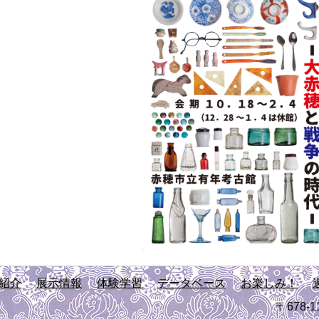
紹介
展示情報
体験学習
データベース
お楽しみ！
〒678