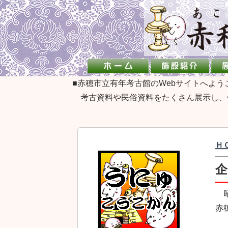
■赤穂市立有年考古館のWebサイトへよ
考古資料や民俗資料をたくさん展示し、
Ｈ
企
昭
赤
「