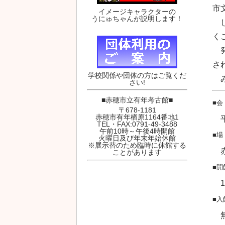
市
イメージキャラクターの
うにゅちゃんが説明します！
し
く
発
さ
学校関係や団体の方はご覧くだ
み
さい!
■赤穂市立有年考古館■
■会
〒678-1181
赤穂市有年楢原1164番地1
平
TEL・FAX:0791-49-3488
午前10時～午後4時開館
■場
火曜日及び年末年始休館
※展示替のため臨時に休館する
赤
ことがあります
■開
1
■入
無