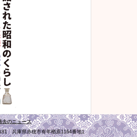
過去のニュース
-1181 兵庫県赤穂市有年楢原1164番地1