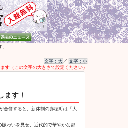
す。
文字：大
／
文字：小
きます（この文字の大きさで設定ください）
します！
村が合併すると、新体制の赤穂町は「大
の賑わいを見せ、近代的で華やかな都