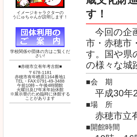
す！
イメージキャラクターの
うにゅちゃんが説明します！
今回の企画
市・赤穂市
学校関係や団体の方はご覧くだ
す。国や県
さい!
の様々な城
■赤穂市立有年考古館■
〒678-1181
赤穂市有年楢原1164番地1
■会 期
TEL・FAX:0791-49-3488
午前10時～午後4時開館
火曜日及び年末年始休館
平成30年2
※展示替のため臨時に休館する
ことがあります
■場 所
赤穂市立有
■開館時間