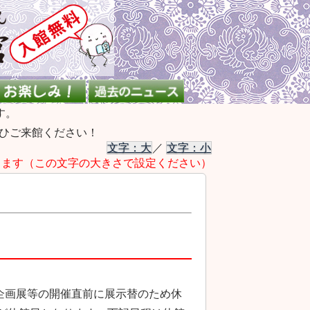
す。
ひご来館ください！
文字：大
／
文字：小
きます（この文字の大きさで設定ください）
企画展等の開催直前に展示替のため休