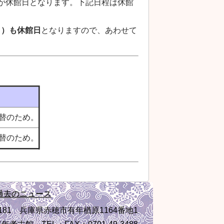
が休館日となります。下記日程は休館
日）も休館日
となりますので、あわせて
替のため。
替のため。
過去のニュース
-1181 兵庫県赤穂市有年楢原1164番地1