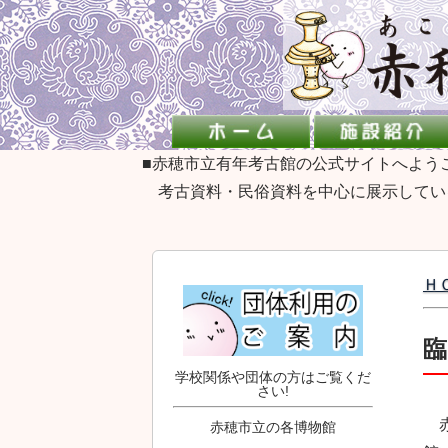
■赤穂市立有年考古館の公式サイトへよう
考古資料・民俗資料を中心に展示してい
Ｈ
臨
学校関係や団体の方はご覧くだ
さい!
赤
赤穂市立の各博物館