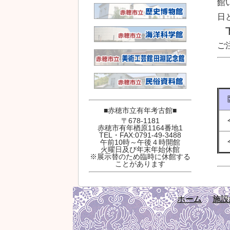
館
日
ご
■赤穂市立有年考古館■
令
〒678-1181
赤穂市有年楢原1164番地1
TEL・FAX:0791-49-3488
令
午前10時～午後４時開館
火曜日及び年末年始休館
※展示替のため臨時に休館する
ことがあります
ホーム
施設