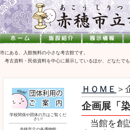
市にある、入館無料の小さな考古館です。
考古資料・民俗資料を中心に展示しているほか、どなたでも
ＨＯＭＥ
＞
企画展「
学校関係や団体の方はご覧くだ
さい!
当館を創設
赤穂市立の各博物館