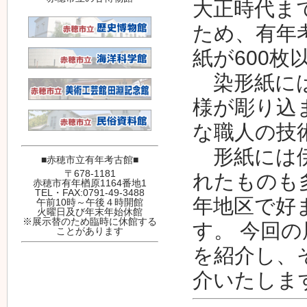
大正時代ま
ため、有年
紙が600
染形紙には
様が彫り込
な職人の技
形紙には伊
■赤穂市立有年考古館■
〒678-1181
れたものも
赤穂市有年楢原1164番地1
TEL・FAX:0791-49-3488
年地区で好
午前10時～午後４時開館
火曜日及び年末年始休館
※展示替のため臨時に休館する
す。 今回
ことがあります
を紹介し、
介いたしま