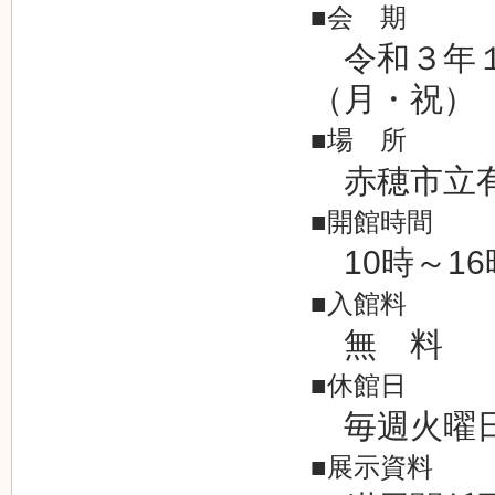
■会 期
令和３年１
（月・祝）
■場 所
赤穂市立有
■開館時間
10時～16
■入館料
無 料
■休館日
毎週火曜
■展示資料