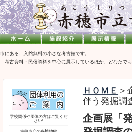
市にある、入館無料の小さな考古館です。
考古資料・民俗資料を中心に展示しているほか、どなたでも
ＨＯＭＥ
＞
伴う発掘調
企画展「
学校関係や団体の方はご覧くだ
さい!
発掘調査
赤穂市立の各博物館