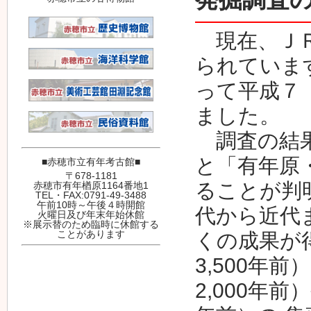
現在、ＪＲ
られていま
って平成７
ました。
調査の結果
と「有年原
■赤穂市立有年考古館■
〒678-1181
ることが判
赤穂市有年楢原1164番地1
TEL・FAX:0791-49-3488
午前10時～午後４時開館
代から近代
火曜日及び年末年始休館
※展示替のため臨時に休館する
ことがあります
くの成果が
3,500年
2,000年