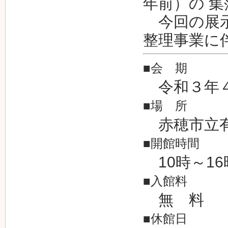
年前）の 
今回の展示
整理事業に
■会 期
令和３年４
■場 所
赤穂市立有
■開館時間
10時～16
■入館料
無 料
■休館日