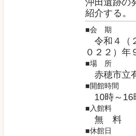
沖田遺跡の
紹介する。
■会 期
令和４（２
０２２）年
■場 所
赤穂市立有
■開館時間
10時～16
■入館料
無 料
■休館日