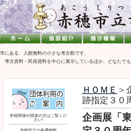
市にある、入館無料の小さな考古館です。
考古資料・民俗資料を中心に展示しているほか、どなたでも
ＨＯＭＥ
＞
跡指定３０
企画展「
学校関係や団体の方はご覧くだ
さい!
定３０周
赤穂市立の各博物館