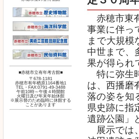
赤穂市東有
事業に伴って
まで大規模
中世まで、
果が得られ
特に弥生時
■赤穂市立有年考古館■
〒678-1181
は、西播磨
赤穂市有年楢原1164番地1
TEL・FAX:0791-49-3488
午前10時～午後４時開館
落の姿を知
火曜日及び年末年始休館
※展示替のため臨時に休館する
ことがあります
県史跡に指
遺跡公園」
展示では、