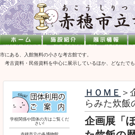
市にある、入館無料の小さな考古館です。
考古資料・民俗資料を中心に展示しているほか、どなたでも
ＨＯＭＥ
＞
らみた炊飯
企画展「
学校関係や団体の方はご覧くだ
さい!
た炊飯の
赤穂市立の各博物館