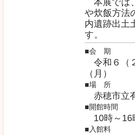
本展では、
や炊飯方法
内遺跡出土
す。
■会 期
令和６（２
（月）
■場 所
赤穂市立有
■開館時間
10時～16
■入館料