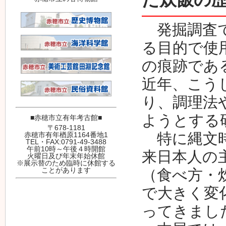
発掘調査で
る目的で使
の痕跡であ
近年、こう
り、調理法
ようとする
■赤穂市立有年考古館■
〒678-1181
特に縄文時
赤穂市有年楢原1164番地1
TEL・FAX:0791-49-3488
午前10時～午後４時開館
来日本人の
火曜日及び年末年始休館
※展示替のため臨時に休館する
ことがあります
（食べ方・
で大きく変
ってきまし