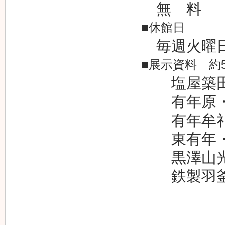
無 料
■休館日
毎週火曜
■展示資料 約
塩屋築田
有年原・
有年牟礼
東有年・沖
黒澤山光
鉄製羽釜