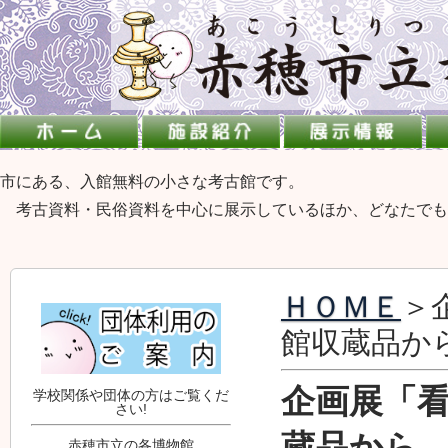
市にある、入館無料の小さな考古館です。
考古資料・民俗資料を中心に展示しているほか、どなたでも
ＨＯＭＥ
＞
館収蔵品か
企画展「
学校関係や団体の方はご覧くだ
さい!
蔵品から
赤穂市立の各博物館