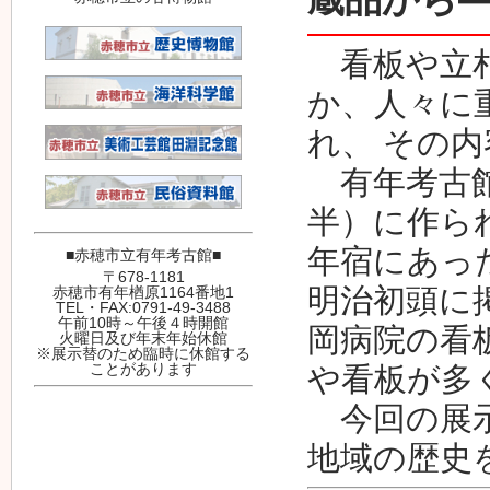
看板や立札
か、人々に
れ、 その
有年考古館
半）に作ら
年宿にあっ
■赤穂市立有年考古館■
〒678-1181
明治初頭に
赤穂市有年楢原1164番地1
TEL・FAX:0791-49-3488
午前10時～午後４時開館
岡病院の看
火曜日及び年末年始休館
※展示替のため臨時に休館する
ことがあります
や看板が多
今回の展示
地域の歴史