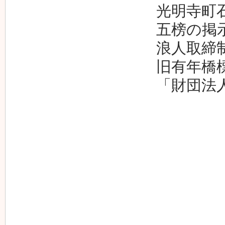
光明寺町石
五榜の掲示
浪人取締制
旧有年橋標
「財団法人